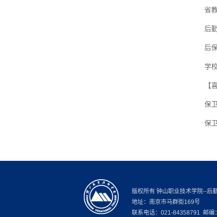
省
后
后
学
【
保
保
版权所有 钟山职业技术学院--后
地址：南京市马群街169号
联系电话：021-84358791 邮编：