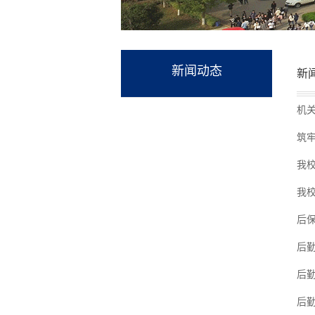
新闻动态
新
机
筑
我
我
后
后
后
后