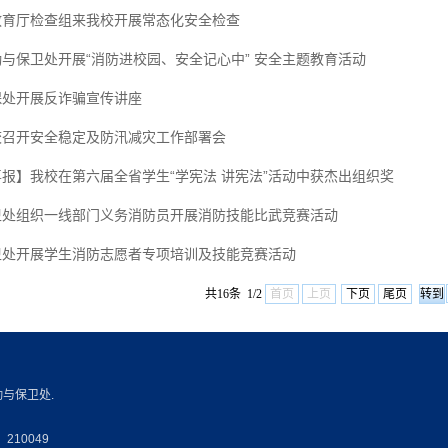
教育厅检查组来我校开展常态化安全检查
勤与保卫处开展“消防进校园、安全记心中” 安全主题教育活动
保处开展反诈骗宣传讲座
校召开安全稳定及防汛减灾工作部署会
喜报】我校在第六届全省学生“学宪法 讲宪法”活动中获杰出组织奖
卫处组织一线部门义务消防员开展消防技能比武竞赛活动
卫处开展学生消防志愿者专项培训及技能竞赛活动
共16条 1/2
首页
上页
下页
尾页
勤与保卫处.
210049